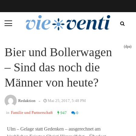
(dpa)
Bier und Bollerwagen
– Sind das noch die
Männer von heute?
-
Redaktion
Mai 25, 2017, 5:48 PM
in
Familie und Partnerschaft
947
0
Ulm – Gelage statt Gedenken – ausgerechnet am