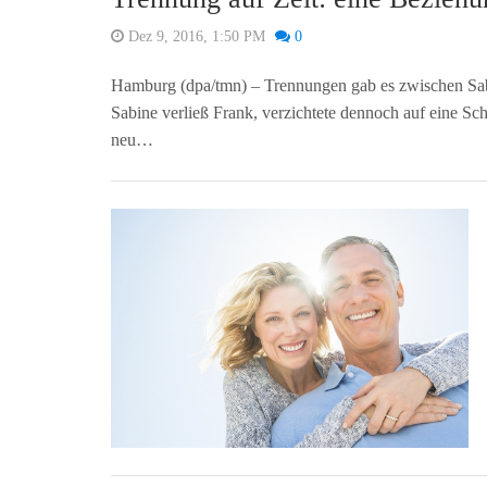
Dez 9, 2016, 1:50 PM
0
Hamburg (dpa/tmn) – Trennungen gab es zwischen Sabin
Sabine verließ Frank, verzichtete dennoch auf eine 
neu…