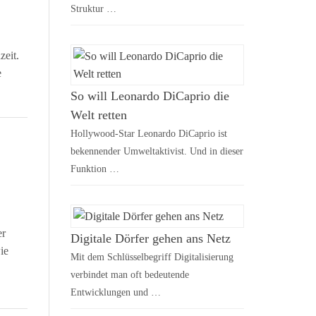
Struktur …
zeit.
e
So will Leonardo DiCaprio die
Welt retten
Hollywood-Star Leonardo DiCaprio ist
bekennender Umweltaktivist. Und in dieser
Funktion …
er
Digitale Dörfer gehen ans Netz
ie
Mit dem Schlüsselbegriff Digitalisierung
verbindet man oft bedeutende
Entwicklungen und …