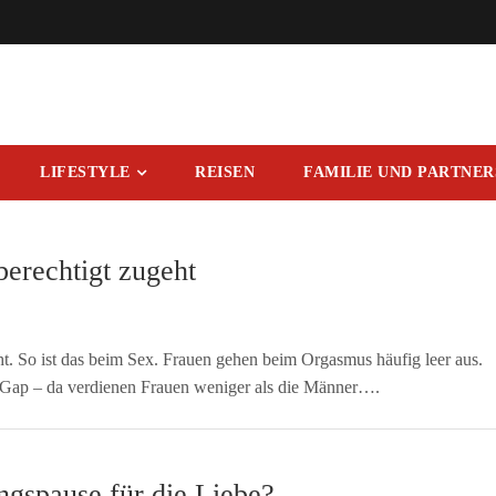
LIFESTYLE
REISEN
FAMILIE UND PARTNE
erechtigt zugeht
ht. So ist das beim Sex. Frauen gehen beim Orgasmus häufig leer aus.
 Gap – da verdienen Frauen weniger als die Männer….
ngspause für die Liebe?