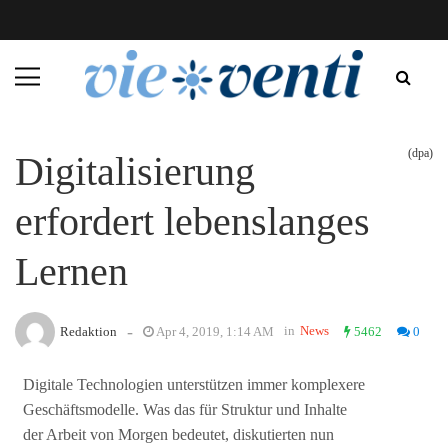
(dpa)
Digitalisierung
erfordert lebenslanges
Lernen
-
in
News
Redaktion
Apr 4, 2019, 1:14 AM
5462
0
Digitale Technologien unterstützen immer komplexere
Geschäftsmodelle. Was das für Struktur und Inhalte
der Arbeit von Morgen bedeutet, diskutierten nun