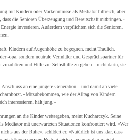
ung mit Kindern oder Vorkenntnisse als Mediator hilfreich, aber
es, dass die Senioren Überzeugung und Bereitschaft mitbringen.»
Energie investieren. Außerdem verpflichten sich die Senioren,
hmen.
chaft, Kindern auf Augenhöhe zu begegnen, meint Traulich.
er -opa, sondern neutrale Vermittler und Gesprächspartner für
 zuzuhören und Hilfe zur Selbsthilfe zu geben – nicht darin, sie
 Anschluss an eine jüngere Generation – und damit an viele
t Scharnhorst. «Mitzubekommen, wie der Alltag von Kindern
ich interessieren, hält jung.»
hrungen an die Kinder weitergeben, meint Kucharczyk. Seine
als Mediator mit unerwarteten Situationen konfrontiert wird. «Wer
nichts aus der Ruhe», schildert er. «Natürlich ist uns klar, dass
ber wir können unseren Beitrag leisten, wenn es darum geht,