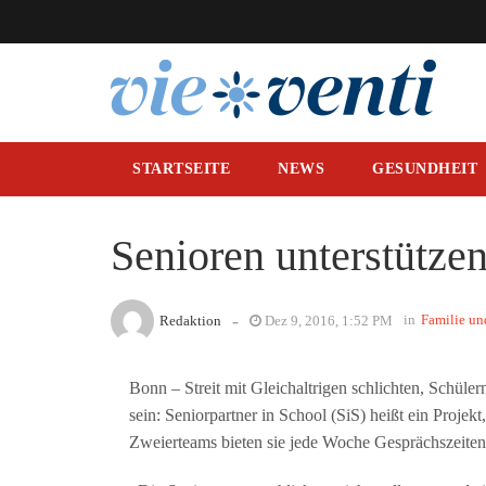
STARTSEITE
NEWS
GESUNDHEIT
Senioren unterstützen
-
in
Familie un
Redaktion
Dez 9, 2016, 1:52 PM
Bonn – Streit mit Gleichaltrigen schlichten, Schül
sein: Seniorpartner in School (SiS) heißt ein Projek
Zweierteams bieten sie jede Woche Gesprächszeiten