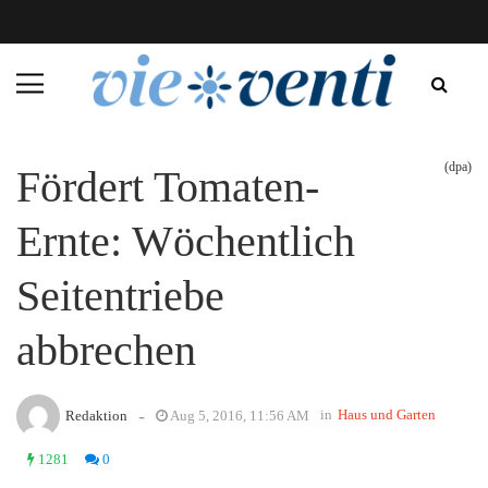
(dpa)
Fördert Tomaten-
Ernte: Wöchentlich
Seitentriebe
abbrechen
-
in
Haus und Garten
Redaktion
Aug 5, 2016, 11:56 AM
1281
0