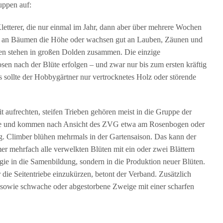
uppen auf:
letterer, die nur einmal im Jahr, dann aber über mehrere Wochen
twa an Bäumen die Höhe oder wachsen gut an Lauben, Zäunen und
üten stehen in großen Dolden zusammen. Die einzige
en nach der Blüte erfolgen – und zwar nur bis zum ersten kräftig
 sollte der Hobbygärtner nur vertrocknetes Holz oder störende
 aufrechten, steifen Trieben gehören meist in die Gruppe der
ilfe und kommen nach Ansicht des ZVG etwa am Rosenbogen oder
g. Climber blühen mehrmals in der Gartensaison. Das kann der
r mehrfach alle verwelkten Blüten mit ein oder zwei Blättern
rgie in die Samenbildung, sondern in die Produktion neuer Blüten.
r die Seitentriebe einzukürzen, betont der Verband. Zusätzlich
is sowie schwache oder abgestorbene Zweige mit einer scharfen