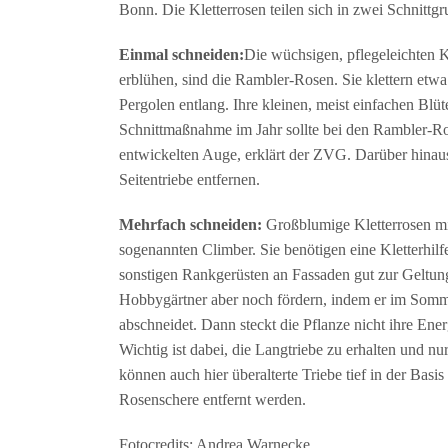
Bonn. Die Kletterrosen teilen sich in zwei Schnittgr
Einmal schneiden:
Die wüchsigen, pflegeleichten K
erblühen, sind die Rambler-Rosen. Sie klettern e
Pergolen entlang. Ihre kleinen, meist einfachen Bl
Schnittmaßnahme im Jahr sollte bei den Rambler-Ros
entwickelten Auge, erklärt der ZVG. Darüber hinaus
Seitentriebe entfernen.
Mehrfach schneiden:
Großblumige Kletterrosen mit
sogenannten Climber. Sie benötigen eine Kletterh
sonstigen Rankgerüsten an Fassaden gut zur Geltun
Hobbygärtner aber noch fördern, indem er im Somme
abschneidet. Dann steckt die Pflanze nicht ihre Ene
Wichtig ist dabei, die Langtriebe zu erhalten und nu
können auch hier überalterte Triebe tief in der Bas
Rosenschere entfernt werden.
Fotocredits: Andrea Warnecke