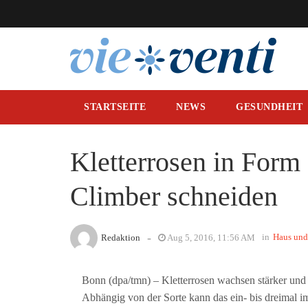
STARTSEITE
NEWS
GESUNDHEIT
Kletterrosen in Form
Climber schneiden
-
in
Haus und
Redaktion
Aug 5, 2016, 11:56 AM
Bonn (dpa/tmn) – Kletterrosen wachsen stärker und 
Abhängig von der Sorte kann das ein- bis dreimal i