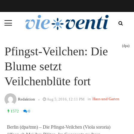
(dpa)
Pfingst-Veilchen: Die
Blume setzt
Veilchenblüte fort
-
in
Haus und Garten
Redaktion
Aug 5, 2016, 12:11 PM
1572
0
Berlin (dpa/tmn) – Die Pfingst-Veilchen (Viola sororia)