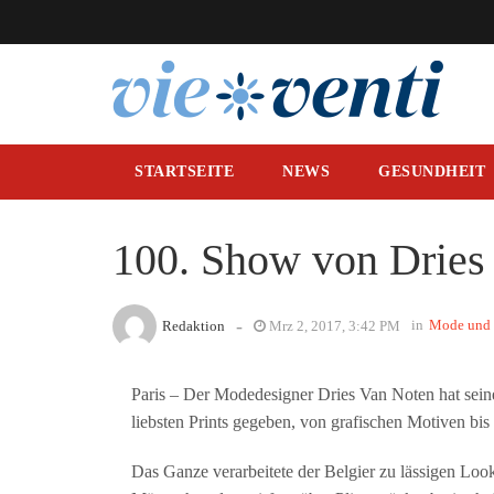
STARTSEITE
NEWS
GESUNDHEIT
100. Show von Dries
-
in
Mode und 
Redaktion
Mrz 2, 2017, 3:42 PM
Paris – Der Modedesigner Dries Van Noten hat seine
liebsten Prints gegeben, von grafischen Motiven bis
Das Ganze verarbeitete der Belgier zu lässigen Loo