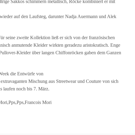
ltrige Sakkos schimmern metallisch, Röcke kombiniert er mit
 wieder auf den Laufsteg, darunter Nadja Auermann und Alek
 seine zweite Kollektion ließ er sich von der französischen
ianisch anmutende Kleider wirkten geradezu aristokratisch. Enge
 Pullover-Kleider über langen Chiffonröcken gaben dem Ganzen
 Week die Entwürfe von
ner extravaganten Mischung aus Streetwear und Couture von sich
s laufen noch bis 7. März.
Mori,Pps,Pps,Francois Mori