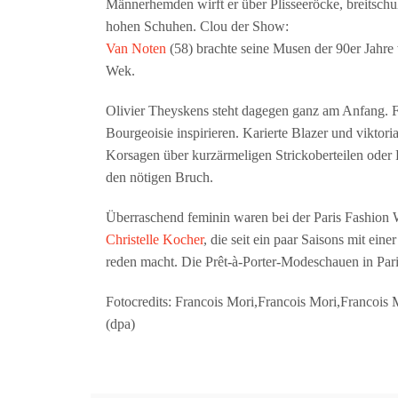
Männerhemden wirft er über Plisseeröcke, breitschu
hohen Schuhen. Clou der Show:
Van Noten
(58) brachte seine Musen der 90er Jahre
Wek.
Olivier Theyskens steht dagegen ganz am Anfang. Für
Bourgeoisie inspirieren. Karierte Blazer und viktor
Korsagen über kurzärmeligen Strickoberteilen oder
den nötigen Bruch.
Überraschend feminin waren bei der Paris Fashion
Christelle Kocher
, die seit ein paar Saisons mit ei
reden macht. Die Prêt-à-Porter-Modeschauen in Pari
Fotocredits: Francois Mori,Francois Mori,Francois 
(dpa)