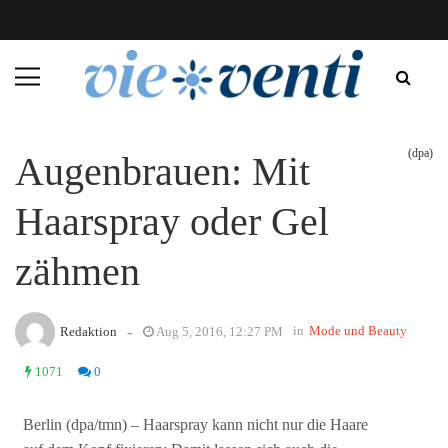
(dpa)
Augenbrauen: Mit
Haarspray oder Gel
zähmen
-
in
Mode und Beauty
Redaktion
Aug 5, 2016, 12:27 PM
1071
0
Berlin (dpa/tmn) – Haarspray kann nicht nur die Haare