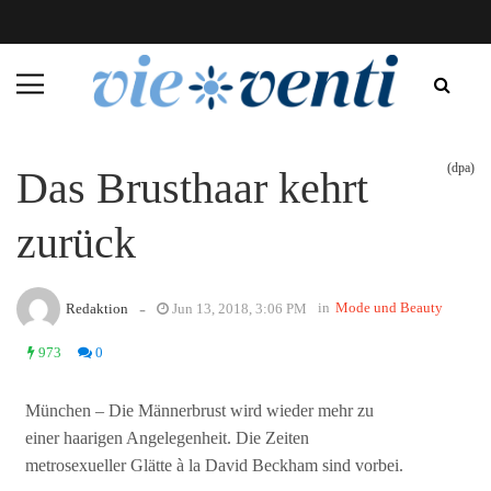
(dpa)
Das Brusthaar kehrt
zurück
-
in
Mode und Beauty
Redaktion
Jun 13, 2018, 3:06 PM
973
0
München – Die Männerbrust wird wieder mehr zu
einer haarigen Angelegenheit. Die Zeiten
metrosexueller Glätte à la David Beckham sind vorbei.