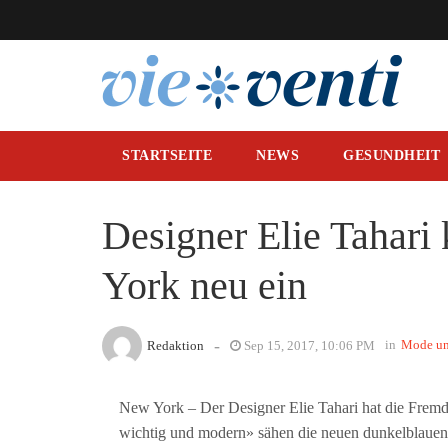
STARTSEITE
NEWS
GESUNDHEIT
Designer Elie Tahari
York neu ein
-
in
Mode un
Redaktion
Sep 15, 2017, 10:06 PM
New York – Der Designer Elie Tahari hat die Fremd
wichtig und modern» sähen die neuen dunkelblauen 