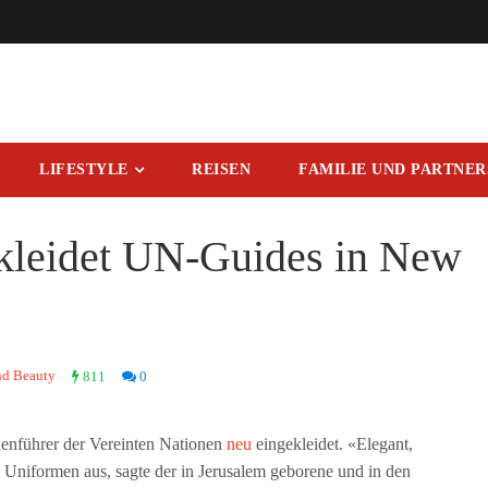
LIFESTYLE
REISEN
FAMILIE UND PARTNE
 kleidet UN-Guides in New
d Beauty
811
0
enführer der Vereinten Nationen
neu
eingekleidet. «Elegant,
Uniformen aus, sagte der in Jerusalem geborene und in den