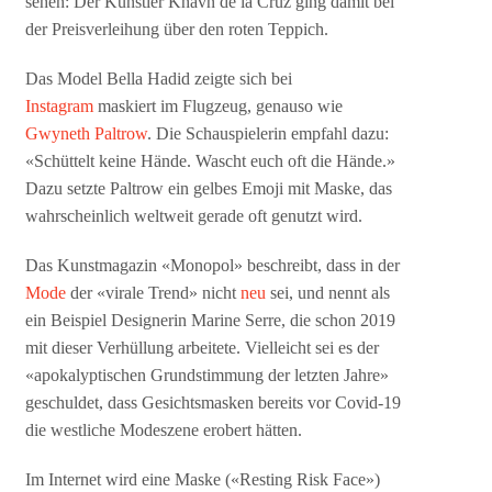
sehen: Der Künstler Khavn de la Cruz ging damit bei
der Preisverleihung über den roten Teppich.
Das Model Bella Hadid zeigte sich bei
Instagram
maskiert im Flugzeug, genauso wie
Gwyneth Paltrow
. Die Schauspielerin empfahl dazu:
«Schüttelt keine Hände. Wascht euch oft die Hände.»
Dazu setzte Paltrow ein gelbes Emoji mit Maske, das
wahrscheinlich weltweit gerade oft genutzt wird.
Das Kunstmagazin «Monopol» beschreibt, dass in der
Mode
der «virale Trend» nicht
neu
sei, und nennt als
ein Beispiel Designerin Marine Serre, die schon 2019
mit dieser Verhüllung arbeitete. Vielleicht sei es der
«apokalyptischen Grundstimmung der letzten Jahre»
geschuldet, dass Gesichtsmasken bereits vor Covid-19
die westliche Modeszene erobert hätten.
Im Internet wird eine Maske («Resting Risk Face»)