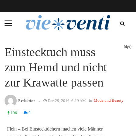
(dpa)
Einstecktuch muss
zum Hemd und nicht
zur Krawatte passen
-
in
Mode und Beauty
Redaktion
Dez 29, 2016, 6:19 AM
1061
0
Flein – Bei Einstecktüchern machen viele Männer