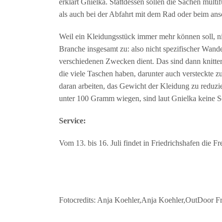
erklärt Gnielka. Stattdessen sollen die Sachen mul
als auch bei der Abfahrt mit dem Rad oder beim an
Weil ein Kleidungsstück immer mehr können soll, ni
Branche insgesamt zu: also nicht spezifischer Wand
verschiedenen Zwecken dient. Das sind dann knitte
die viele Taschen haben, darunter auch versteckte z
daran arbeiten, das Gewicht der Kleidung zu reduzier
unter 100 Gramm wiegen, sind laut Gnielka keine Se
Service:
Vom 13. bis 16. Juli findet in Friedrichshafen die Fr
Fotocredits: Anja Koehler,Anja Koehler,OutDoor Fr