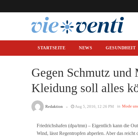
STARTSEITE
NEWS
GESUNDHEIT
Gegen Schmutz und M
Kleidung soll alles 
-
in
Mode un
Redaktion
Aug 5, 2016, 12:26 PM
Friedrichshafen (dpa/tmn) – Eigentlich kann die Ou
Wind, lässt Regentropfen abperlen. Aber das reicht 