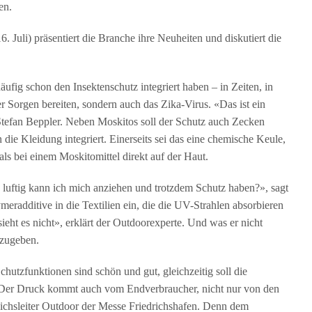
en.
. Juli) präsentiert die Branche ihre Neuheiten und diskutiert die
ig schon den Insektenschutz integriert haben – in Zeiten, in
 Sorgen bereiten, sondern auch das Zika-Virus. «Das ist ein
 Stefan Beppler. Neben Moskitos soll der Schutz auch Zecken
 die Kleidung integriert. Einerseits sei das eine chemische Keule,
 als bei einem Moskitomittel direkt auf der Haut.
luftig kann ich mich anziehen und trotzdem Schutz haben?», sagt
meradditive in die Textilien ein, die die UV-Strahlen absorbieren
eht es nicht», erklärt der Outdoorexperte. Und was er nicht
szugeben.
hutzfunktionen sind schön und gut, gleichzeitig soll die
«Der Druck kommt auch vom Endverbraucher, nicht nur von den
eichsleiter Outdoor der Messe Friedrichshafen. Denn dem