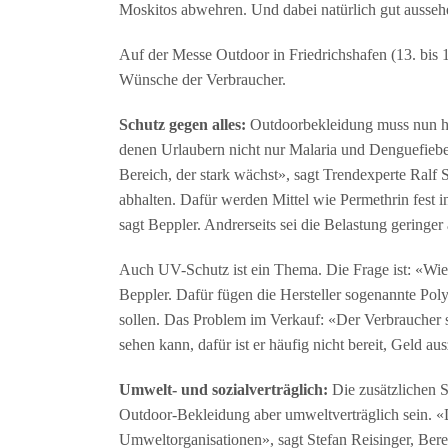
Moskitos abwehren. Und dabei natürlich gut ausseh
Auf der Messe Outdoor in Friedrichshafen (13. bis 16
Wünsche der Verbraucher.
Schutz gegen alles:
Outdoorbekleidung muss nun häuf
denen Urlaubern nicht nur Malaria und Denguefieber
Bereich, der stark wächst», sagt Trendexperte Ralf
abhalten. Dafür werden Mittel wie Permethrin fest in
sagt Beppler. Andrerseits sei die Belastung geringer
Auch UV-Schutz ist ein Thema. Die Frage ist: «Wie 
Beppler. Dafür fügen die Hersteller sogenannte Poly
sollen. Das Problem im Verkauf: «Der Verbraucher si
sehen kann, dafür ist er häufig nicht bereit, Geld au
Umwelt- und sozialverträglich:
Die zusätzlichen Sc
Outdoor-Bekleidung aber umweltverträglich sein. 
Umweltorganisationen», sagt Stefan Reisinger, Ber