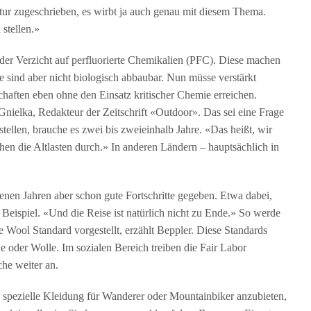
ur zugeschrieben, es wirbt ja auch genau mit diesem Thema.
stellen.»
 der Verzicht auf perfluorierte Chemikalien (PFC). Diese machen
e sind aber nicht biologisch abbaubar. Nun müsse verstärkt
chaften eben ohne den Einsatz kritischer Chemie erreichen.
 Gnielka, Redakteur der Zeitschrift «Outdoor». Das sei eine Frage
tellen, brauche es zwei bis zweieinhalb Jahre. «Das heißt, wir
chen die Altlasten durch.» In anderen Ländern – hauptsächlich in
nen Jahren aber schon gute Fortschritte gegeben. Etwa dabei,
Beispiel. «Und die Reise ist natürlich nicht zu Ende.» So werde
 Wool Standard vorgestellt, erzählt Beppler. Diese Standards
 oder Wolle. Im sozialen Bereich treiben die Fair Labor
he weiter an.
pezielle Kleidung für Wanderer oder Mountainbiker anzubieten,