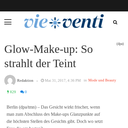
(dpa)
Glow-Make-up: So
strahlt der Teint
-
in
Mode und Beauty
Redaktion
Mai 31, 2017, 4:36 PM
829
0
Berlin (dpa/tmn) – Das Gesicht wirkt frischer, wenn
man zum Abschluss des Make-ups Glanzpunkte auf
die höchsten Stellen des Gesichts gibt. Doch wo setzt