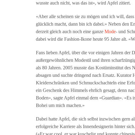
wusste auch nicht, was das ist», wird Apfel zitiert.
«Aber alle scheinen sie zu mögen und ich will, das
glücklich macht, dann bin ich dabei.» Neben den E
derzeit gleich auch noch eine ganze
Mode
- und Sch
dabei wird die Fashion-Ikone heute 95 Jahre alt. «Wi
Fans lieben Apfel, über die vor einigen Jahren der 
außergewöhnlichen Modestil und ihren scharfzüngig
als 80 Jahren. 2005 musste das Kostüminstitut des 
absagen und suchte dringend nach Ersatz. Kurator H
Kleiderschränken und Schmuckschachteln eine Erfol
ein Geschenk des Himmels ehrlich gesagt, denn nac
Boden», sagte Apfel einmal dem «Guardian». «Es ist
Bohei um mich machen.»
Dabei hatte Apfel, die sich selbst inzwischen gern 
erfolgreiche Karriere als Innendesignerin hinter si
(«Er war cool, er war kuschelig und konnte chinesis