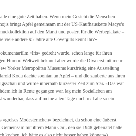
s alle eine gute Zeit haben. Wenn mein Gesicht die Menschen
mojis bringt Apfel gemeinsam mit der US-Kaufhauskette Macys’s
muckkollektion auf den Markt und posiert für die Werbeplakate –
e viele andere 95 Jahre alte Covergirls kennt Ihr?»
Dokumentarfilm «Iris» gedreht wurde, schon lange für ihren
en Humor. Weltweit bekannt aber wurde die Diva erst mit mehr
New Yorker Metropolitan Museums kurzfristig eine Ausstellung
arold Koda dachte spontan an Apfel – und die zauberte aus ihren
gsschau und wurde innerhalb kürzester Zeit zum Star. «Das war
hdem ich in Rente gegangen war, lag mein Sozialleben am
 wunderbar, dass auf meine alten Tage noch mal alle so ein
als «greises Modesternchen» bezeichnet, da schon eine äußerst
ch. Gemeinsam mit ihrem Mann Carl, den sie 1948 geheiratet hatte
ch kochen, ich hätte es also nicht besser haben können»),