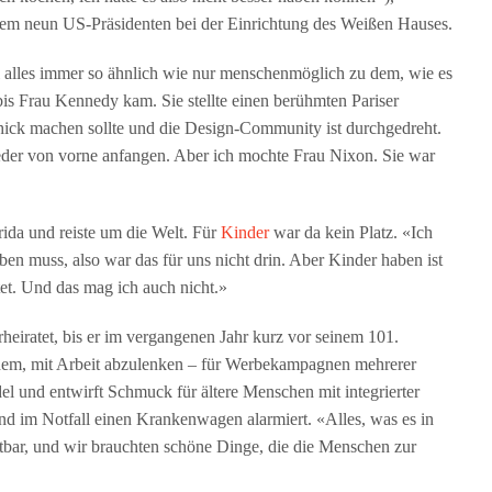
derem neun US-Präsidenten bei der Einrichtung des Weißen Hauses.
il alles immer so ähnlich wie nur menschenmöglich zu dem, wie es
, bis Frau Kennedy kam. Sie stellte einen berühmten Pariser
schick machen sollte und die Design-Community ist durchgedreht.
der von vorne anfangen. Aber ich mochte Frau Nixon. Sie war
ida und reiste um die Welt. Für
Kinder
war da kein Platz. «Ich
n muss, also war das für uns nicht drin. Aber Kinder haben ist
et. Und das mag ich auch nicht.»
rheiratet, bis er im vergangenen Jahr kurz vor seinem 101.
tdem, mit Arbeit abzulenken – für Werbekampagnen mehrerer
l und entwirft Schmuck für ältere Menschen mit integrierter
nd im Notfall einen Krankenwagen alarmiert. «Alles, was es in
tbar, und wir brauchten schöne Dinge, die die Menschen zur