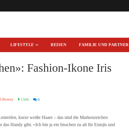
LIFESTYLE
REISEN
FAMILIE UND PARTNE
en»: Fashion-Ikone Iris
d Beauty
1566
0
rmreifen, kurze weiße Haare – das sind die Markenzeichen
ür das Handy gibt. «Ich bin ja ein bisschen zu alt für Emojis und