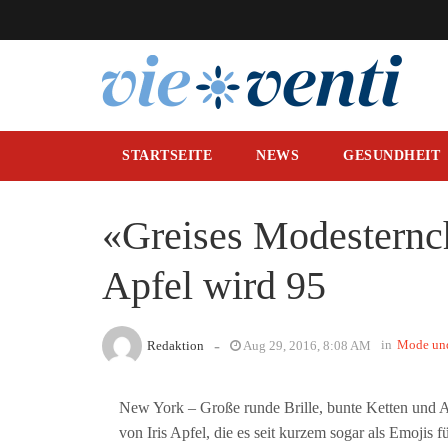
STARTSEITE
NEWS
GESUNDHEIT
«Greises Modesternch
Apfel wird 95
-
in
Mode un
Redaktion
Aug 29, 2016, 8:08 AM
New York – Große runde Brille, bunte Ketten und A
von Iris Apfel, die es seit kurzem sogar als Emojis f