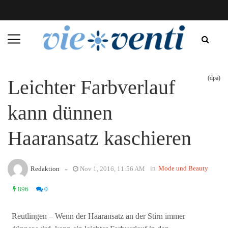
(dpa)
Leichter Farbverlauf
kann dünnen
Haaransatz kaschieren
-
in
Mode und Beauty
Redaktion
Nov 1, 2016, 11:56 AM
896
0
Reutlingen – Wenn der Haaransatz an der Stirn immer