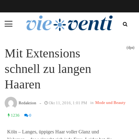
(dpa)
Mit Extensions
schnell zu langen
Haaren
-
in
Mode und Beauty
Redaktion
Okt 11, 2016, 1:01 PM
1236
0
Köln – Langes, üppiges Haar voller Glanz und