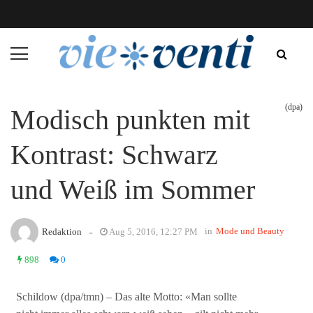
(dpa)
Modisch punkten mit
Kontrast: Schwarz
und Weiß im Sommer
-
in
Mode und Beauty
Redaktion
Aug 5, 2016, 12:27 PM
898
0
Schildow (dpa/tmn) – Das alte Motto: «Man sollte