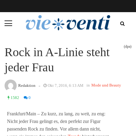
(dpa)
Rock in A-Linie steht
jeder Frau
-
in
Mode und Beauty
Redaktion
Okt 7, 2016, 6:13 AM
1582
0
Frankfurt/Main – Zu kurz, zu lang, zu weit, zu eng:
Nicht jeder Frau gelingt es, den perfekt zur Figur
passenden Rock zu finden. Vor allem dann nicht,