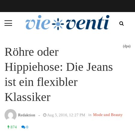
(dpa)
Röhre oder
Hippiehose: Die Jeans
ist ein flexibler
Klassiker
-
in
Mode und Beauty
Redaktion
Aug 5, 2016, 12:27 PM
874
0