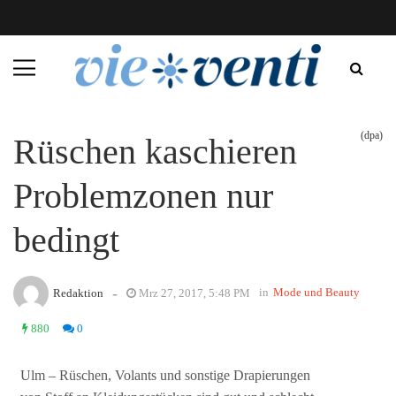
(dpa)
Rüschen kaschieren
Problemzonen nur
bedingt
-
in
Mode und Beauty
Redaktion
Mrz 27, 2017, 5:48 PM
880
0
Ulm – Rüschen, Volants und sonstige Drapierungen