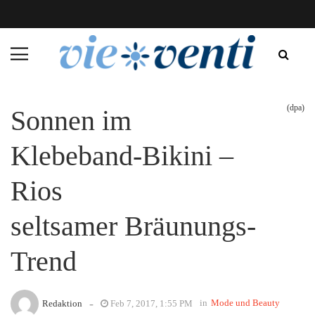
(dpa)
Sonnen im
Klebeband-Bikini –
Rios
seltsamer Bräunungs-
Trend
-
in
Mode und Beauty
Redaktion
Feb 7, 2017, 1:55 PM