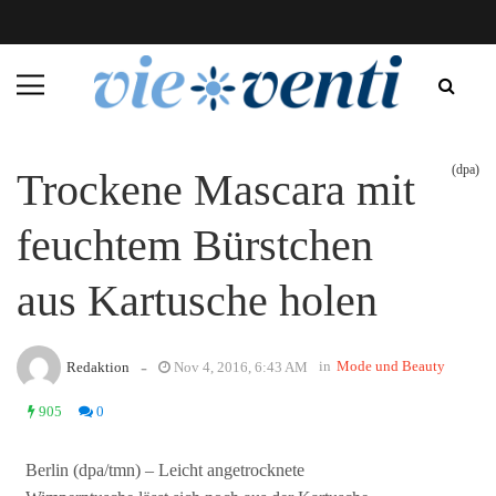
(dpa)
Trockene Mascara mit
feuchtem Bürstchen
aus Kartusche holen
-
in
Mode und Beauty
Redaktion
Nov 4, 2016, 6:43 AM
905
0
Berlin (dpa/tmn) – Leicht angetrocknete