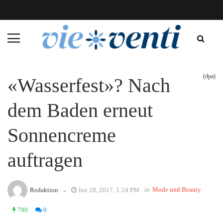
(dpa)
«Wasserfest»? Nach
dem Baden erneut
Sonnencreme
auftragen
-
in
Mode und Beauty
Redaktion
Jun 28, 2017, 1:24 PM
790
0