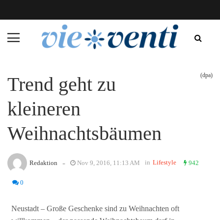
(dpa)
Trend geht zu
kleineren
Weihnachtsbäumen
-
in
Lifestyle
Redaktion
Nov 9, 2016, 11:13 AM
942
0
Neustadt – Große Geschenke sind zu Weihnachten oft