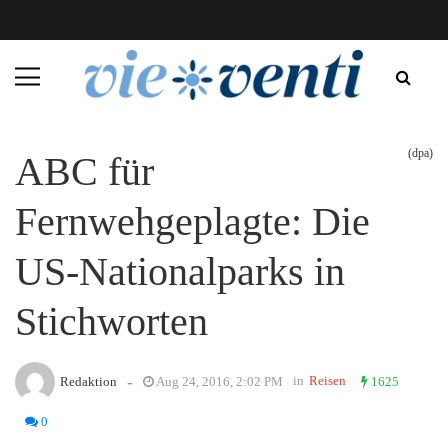
(dpa)
ABC für
Fernwehgeplagte: Die
US-Nationalparks in
Stichworten
-
in
Reisen
Redaktion
Aug 24, 2016, 2:02 PM
1625
0