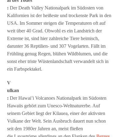
al des Todes
:
Der Death Valley Nationalpark im Südosten von
Kalifornien ist der heißeste und trockenste Park in den
USA. Im Sommer steigen die Temperaturen oft auf
weit über 40 Grad. Obwohl es ein Landstrich der
Extreme ist, sind hier zahlreiche Tiere heimisch,
darunter 36 Reptilien- und 307 Vogelarten. Fällt im
Frühling genug Regen, blühen Wildblumen, und die
sonst eher triste Wüstenlandschaft verwandelt sich in
ein Farbspektakel.
V
ulkan
:
Der Hawai’i Volcanoes Nationalpark im Südosten
Hawaiis gehört zum Unesco-Weltnaturerbe. Auf
seinem Gebiet liegt der Kilauea, einer der aktivsten
Vulkane der Welt. Sein Ausbruch dauert nun schon
seit den 1980er Jahren an, meist fließen
die Lavaströme allerdings an den Flanken des
Berges