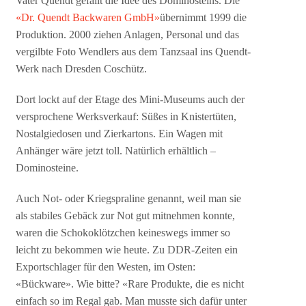
Vater Quendt gefällt die Idee des Dominosteins. Die
«Dr. Quendt Backwaren GmbH»
übernimmt 1999 die
Produktion. 2000 ziehen Anlagen, Personal und das
vergilbte Foto Wendlers aus dem Tanzsaal ins Quendt-
Werk nach Dresden Coschütz.
Dort lockt auf der Etage des Mini-Museums auch der
versprochene Werksverkauf: Süßes in Knistertüten,
Nostalgiedosen und Zierkartons. Ein Wagen mit
Anhänger wäre jetzt toll. Natürlich erhältlich –
Dominosteine.
Auch Not- oder Kriegspraline genannt, weil man sie
als stabiles Gebäck zur Not gut mitnehmen konnte,
waren die Schokoklötzchen keineswegs immer so
leicht zu bekommen wie heute. Zu DDR-Zeiten ein
Exportschlager für den Westen, im Osten:
«Bückware». Wie bitte? «Rare Produkte, die es nicht
einfach so im Regal gab. Man musste sich dafür unter