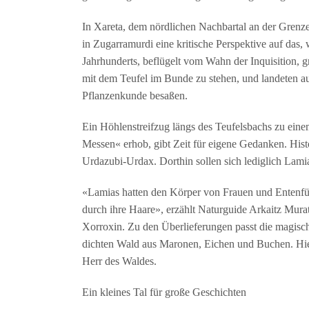
In Xareta, dem nördlichen Nachbartal an der Gren
in Zugarramurdi eine kritische Perspektive auf das, 
Jahrhunderts, beflügelt vom Wahn der Inquisition,
mit dem Teufel im Bunde zu stehen, und landeten au
Pflanzenkunde besaßen.
Ein Höhlenstreifzug längs des Teufelsbachs zu eine
Messen« erhob, gibt Zeit für eigene Gedanken. Histo
Urdazubi-Urdax. Dorthin sollen sich lediglich Lam
«Lamias hatten den Körper von Frauen und Entenfü
durch ihre Haare», erzählt Naturguide Arkaitz Mur
Xorroxin. Zu den Überlieferungen passt die magisch
dichten Wald aus Maronen, Eichen und Buchen. Hier
Herr des Waldes.
Ein kleines Tal für große Geschichten