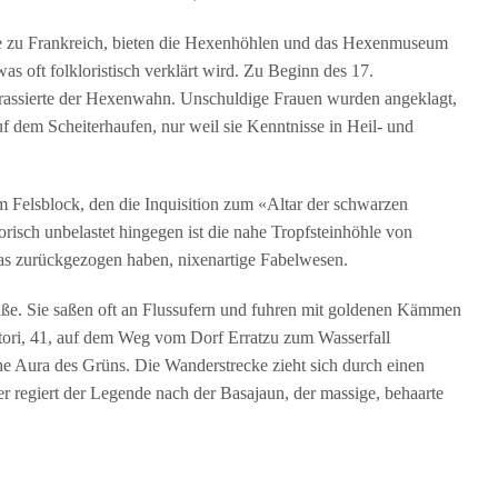
ze zu Frankreich, bieten die Hexenhöhlen und das Hexenmuseum
was oft folkloristisch verklärt wird. Zu Beginn des 17.
 grassierte der Hexenwahn. Unschuldige Frauen wurden angeklagt,
f dem Scheiterhaufen, nur weil sie Kenntnisse in Heil- und
m Felsblock, den die Inquisition zum «Altar der schwarzen
risch unbelastet hingegen ist die nahe Tropfsteinhöhle von
ias zurückgezogen haben, nixenartige Fabelwesen.
ße. Sie saßen oft an Flussufern und fuhren mit goldenen Kämmen
atori, 41, auf dem Weg vom Dorf Erratzu zum Wasserfall
e Aura des Grüns. Die Wanderstrecke zieht sich durch einen
 regiert der Legende nach der Basajaun, der massige, behaarte