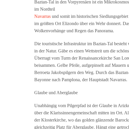
Baztan-Tal in den Vorpyrenäen ist ein Mikrokosmos
im Nordteil
Navarras
und somit im historischen Siedlungsgebiet
im größten Ort Elizondo über ein Wehr donnert. Das 
Wolkenvorhänge und Regen das Panorama.
Die touristische Infrastruktur im Baztan-Tal besteht
in der Natur. Gäbe es einen Wettstreit um die schön
Überragt vom Turm der Renaissancekirche San Lo
beisammen. Gelbe Pfeile, aufgepinselt auf Mauern u
Berroeta Jakobspilgern den Weg. Durch das Baztan-
Bayonne nach Pamplona, der Hauptstadt Navarras.
Glaube und Aberglaube
Unabhängig vom Pilgerpfad ist der Glaube in Arizku
über die Klarissinnengemeinschaft mitten im Ort. A
der Klosterkirche, wo das golden glänzende Barockre
gleichzeitig Platz für Aberglaube. Hängt eine getro