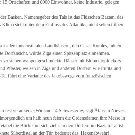
: 15 Ortschaften und 8000 Einwohner, keine Industrie, gelegen
 der Basken. Namensgeber des Tals ist das Flüsschen Baztan, das
Klima steht unter dem Einfluss des Atlantiks, nicht selten trüben
 vor allem aus rustikalen Landhäusern, den Casas Rurales, mitten
ste Dorfansicht, würde Ziga einen Spitzenplatz einnehmen.
renzo stehen wappengeschmückte Häuser mit Blumentopfdekors
nd Pflaster, weisen in Ziga und anderen Dörfern wie Irurita und
Tal führt eine Variante des Jakobswegs vom französischen
n fest verankert. «Wir sind 14 Schwestern», sagt Äbtissin Nieves
llmorgendlich um halb neun feiern die Ordensdamen ihre Messe in
tabel die Blicke auf sich zieht. In den Dörfern im Baztan-Tal ist
cknete Silberdistel an der Tür, bedeutet das: Hexenabwehr!