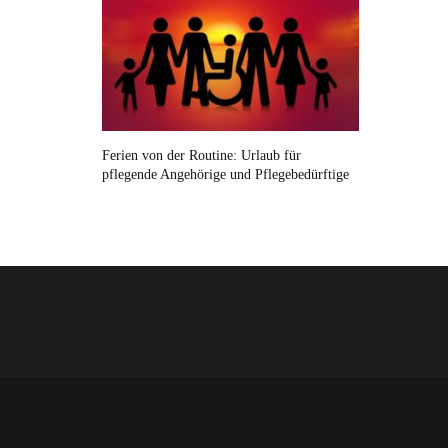
Ferien von der Routine: Urlaub für
pflegende Angehörige und Pflegebedürftige