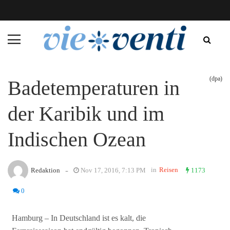
(dpa)
Badetemperaturen in
der Karibik und im
Indischen Ozean
-
in
Reisen
Redaktion
Nov 17, 2016, 7:13 PM
1173
0
Hamburg – In Deutschland ist es kalt, die