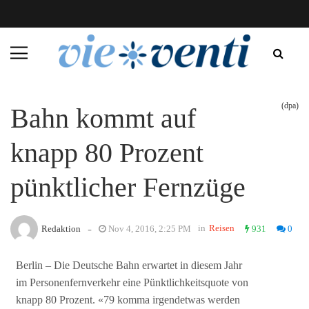
(dpa)
Bahn kommt auf
knapp 80 Prozent
pünktlicher Fernzüge
-
in
Reisen
Redaktion
Nov 4, 2016, 2:25 PM
931
0
Berlin – Die Deutsche Bahn erwartet in diesem Jahr
im Personenfernverkehr eine Pünktlichkeitsquote von
knapp 80 Prozent. «79 komma irgendetwas werden