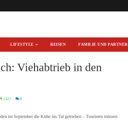
LIFESTYLE
REISEN
FAMILIE UND PARTNE
h: Viehabtrieb in den
1425
0
n im September die Kühe ins Tal getrieben – Touristen müssen