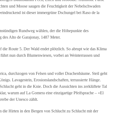
chten und Moose saugen die Feuchtigkeit der Nebelschwaden
beeindruckend ist dieser immergrüne Dschungel bei Raso de la
 neunstündigen Rundweg wählen, der die Höhepunkte des
ng des Alto de Garajonay, 1487 Meter.
 die Route 5. Der Wald endet plötzlich. So abrupt wie das Klima
g führt nun durch Blumenwiesen, vorbei an Weinterrassen und
rica, durchzogen von Felsen und voller Drachenbäume. Steil geht
nigs. Lavagestein, Erosionslandschaften, terrassierte Hänge.
Schlucht geht in die Knie. Doch die Aussichten ins zerklüftete Tal
klar, warum auf La Gomera eine einzigartige Pfeifsprache – «El
urerbe der Unesco zählt.
em die Hirten in den Bergen von Schlucht zu Schlucht mit der