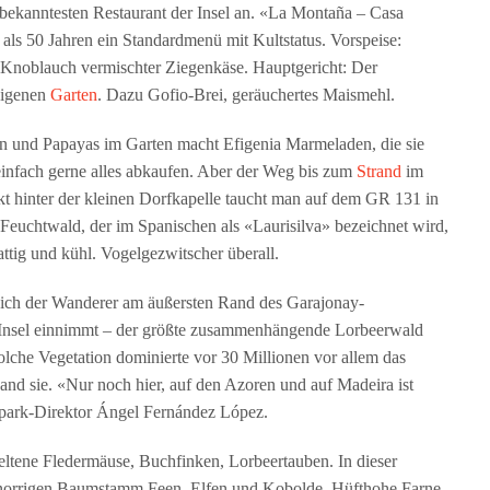
bekanntesten Restaurant der Insel an. «La Montaña – Casa
 als 50 Jahren ein Standardmenü mit Kultstatus. Vorspeise:
 Knoblauch vermischter Ziegenkäse. Hauptgericht: Der
eigenen
Garten
. Dazu Gofio-Brei, geräuchertes Maismehl.
 und Papayas im Garten macht Efigenia Marmeladen, die sie
einfach gerne alles abkaufen. Aber der Weg bis zum
Strand
im
kt hinter der kleinen Dorfkapelle taucht man auf dem GR 131 in
Feuchtwald, der im Spanischen als «Laurisilva» bezeichnet wird,
tig und kühl. Vogelgezwitscher überall.
sich der Wanderer am äußersten Rand des Garajonay-
n Insel einnimmt – der größte zusammenhängende Lorbeerwald
lche Vegetation dominierte vor 30 Millionen vor allem das
d sie. «Nur noch hier, auf den Azoren und auf Madeira ist
alpark-Direktor Ángel Fernández López.
Seltene Fledermäuse, Buchfinken, Lorbeertauben. In dieser
 knorrigen Baumstamm Feen, Elfen und Kobolde. Hüfthohe Farne