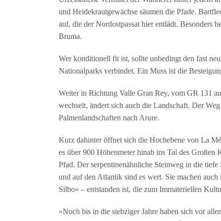
und Heidekrautgewächse säumen die Pfade. Bartfle
auf, die der Nordostpassat hier entlädt. Besonders 
Bruma.
Wer konditionell fit ist, sollte unbedingt den fast
Nationalparks verbindet. Ein Muss ist die Besteigu
Weiter in Richtung Valle Gran Rey, vom GR 131 auf
wechselt, ändert sich auch die Landschaft. Der We
Palmenlandschaften nach Arure.
Kurz dahinter öffnet sich die Hochebene von La Mé
es über 900 Höhenmeter hinab ins Tal des Großen Kö
Pfad. Der serpentinenähnliche Steinweg in die tiefe 
und auf den Atlantik sind es wert. Sie machen auch 
Silbo» – entstanden ist, die zum Immateriellen Kult
«Noch bis in die siebziger Jahre haben sich vor all