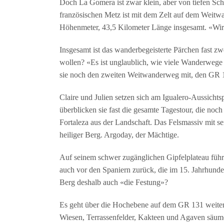
Doch La Gomera ist zwar klein, aber von tiefen Sc
französischen Metz ist mit dem Zelt auf dem Weitw
Höhenmeter, 43,5 Kilometer Länge insgesamt. «Wir p
Insgesamt ist das wanderbegeisterte Pärchen fast
wollen? «Es ist unglaublich, wie viele Wanderwege es
sie noch den zweiten Weitwanderweg mit, den GR 13
Claire und Julien setzen sich am Igualero-Aussichts
überblicken sie fast die gesamte Tagestour, die noch
Fortaleza aus der Landschaft. Das Felsmassiv mit 
heiliger Berg. Argoday, der Mächtige.
Auf seinem schwer zugänglichen Gipfelplateau führt
auch vor den Spaniern zurück, die im 15. Jahrhunder
Berg deshalb auch «die Festung»?
Es geht über die Hochebene auf dem GR 131 weiter 
Wiesen, Terrassenfelder, Kakteen und Agaven säum