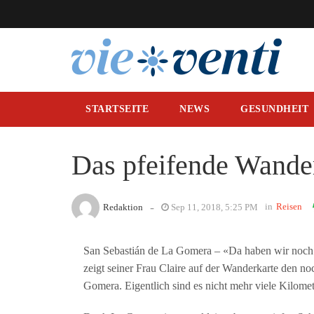
STARTSEITE
NEWS
GESUNDHEIT
Das pfeifende Wande
-
in
Reisen
Redaktion
Sep 11, 2018, 5:25 PM
San Sebastián de La Gomera – «Da haben wir noch ei
zeigt seiner Frau Claire auf der Wanderkarte den n
Gomera. Eigentlich sind es nicht mehr viele Kilomet