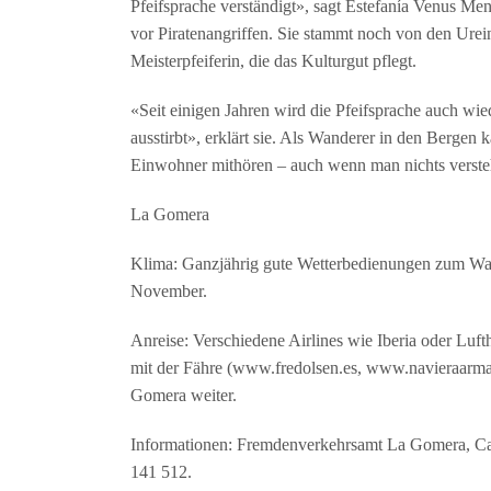
Pfeifsprache verständigt», sagt Estefanía Venus Me
vor Piratenangriffen. Sie stammt noch von den Ure
Meisterpfeiferin, die das Kulturgut pflegt.
«Seit einigen Jahren wird die Pfeifsprache auch wiede
ausstirbt», erklärt sie. Als Wanderer in den Bergen
Einwohner mithören – auch wenn man nichts verste
La Gomera
Klima: Ganzjährig gute Wetterbedienungen zum Wande
November.
Anreise: Verschiedene Airlines wie Iberia oder Luft
mit der Fähre (www.fredolsen.es, www.navieraarma
Gomera weiter.
Informationen: Fremdenverkehrsamt La Gomera, Cal
141 512.