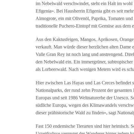
im Nebelwald verschwindet, steht ein Halt im wohl 
Efigenia». Bei Hausherrin Efigenia gibt es seit mehr
Almogrote, ein mit Olivenöl, Paprika, Tomaten und
traditionelle Puchero-Eintopf mit Gemüse aus dem 
Aus den Kaktusfeigen, Mangos, Aprikosen, Orangen
verkauft. Man würde dieser herzlichen alten Dame 
Valle Gran Rey ist noch lang und anstrengend. Dire
den Nebelwald ein. Ein immergrüner, subtropischer 
als Lorbeerwald. Nach wenigen Metern wird es schat
Hier zwischen Las Hayas und Las Creces befindet 
Nationalparks, der rund zehn Prozent der gesamte
Europas und seit 1986 Weltnaturerbe der Unesco. So
südliche Europa, wegen des Klimawandels verschwan
dieser prähistorische Wald zu finden», sagt Nation
Fast 150 endemische Tierarten sind hier heimisch. 
Urzeitkulisse vermutet der Wanderer hinter jedem