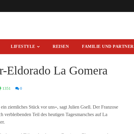
LIFESTYLE
REISEN
FAMILIE UND PARTNE
r-Eldorado La Gomera
1351
0
n ziemliches Stück vor uns», sagt Julien Gsell. Der Franzose
och verbleibenden Teil des heutigen Tagesmarsches auf La
er.