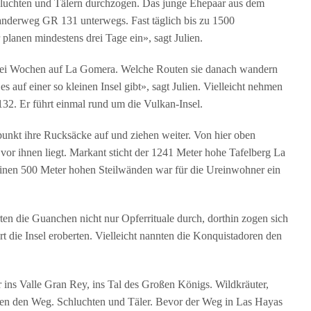
hluchten und Tälern durchzogen. Das junge Ehepaar aus dem
anderweg GR 131 unterwegs. Fast täglich bis zu 1500
lanen mindestens drei Tage ein», sagt Julien.
 zwei Wochen auf La Gomera. Welche Routen sie danach wandern
 auf einer so kleinen Insel gibt», sagt Julien. Vielleicht nehmen
2. Er führt einmal rund um die Vulkan-Insel.
punkt ihre Rucksäcke auf und ziehen weiter. Von hier oben
 vor ihnen liegt. Markant sticht der 1241 Meter hohe Tafelberg La
seinen 500 Meter hohen Steilwänden war für die Ureinwohner ein
en die Guanchen nicht nur Opferrituale durch, dorthin zogen sich
t die Insel eroberten. Vielleicht nannten die Konquistadoren den
ins Valle Gran Rey, ins Tal des Großen Königs. Wildkräuter,
en den Weg. Schluchten und Täler. Bevor der Weg in Las Hayas