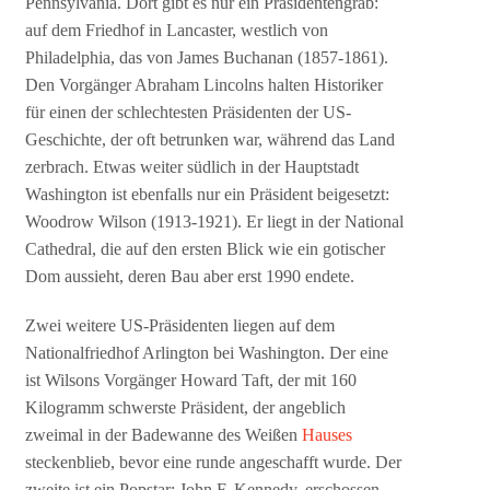
Pennsylvania. Dort gibt es nur ein Präsidentengrab:
auf dem Friedhof in Lancaster, westlich von
Philadelphia, das von James Buchanan (1857-1861).
Den Vorgänger Abraham Lincolns halten Historiker
für einen der schlechtesten Präsidenten der US-
Geschichte, der oft betrunken war, während das Land
zerbrach. Etwas weiter südlich in der Hauptstadt
Washington ist ebenfalls nur ein Präsident beigesetzt:
Woodrow Wilson (1913-1921). Er liegt in der National
Cathedral, die auf den ersten Blick wie ein gotischer
Dom aussieht, deren Bau aber erst 1990 endete.
Zwei weitere US-Präsidenten liegen auf dem
Nationalfriedhof Arlington bei Washington. Der eine
ist Wilsons Vorgänger Howard Taft, der mit 160
Kilogramm schwerste Präsident, der angeblich
zweimal in der Badewanne des Weißen
Hauses
steckenblieb, bevor eine runde angeschafft wurde. Der
zweite ist ein Popstar: John F. Kennedy, erschossen