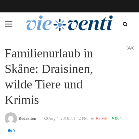
(dpa)
Familienurlaub in
Skåne: Draisinen,
wilde Tiere und
Krimis
-
in
Reisen
Redaktion
Aug 4, 2016, 11:42 PM
964
0