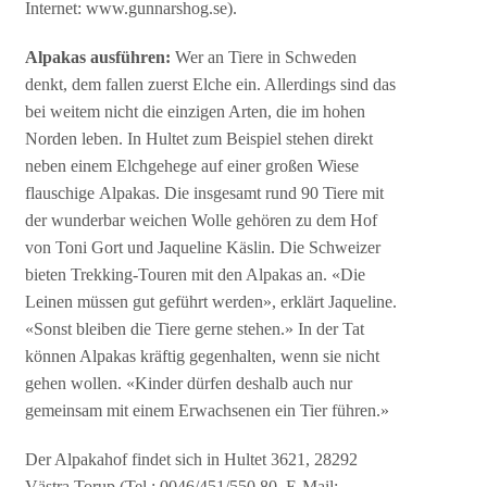
Internet: www.gunnarshog.se).
Alpakas ausführen:
Wer an Tiere in Schweden
denkt, dem fallen zuerst Elche ein. Allerdings sind das
bei weitem nicht die einzigen Arten, die im hohen
Norden leben. In Hultet zum Beispiel stehen direkt
neben einem Elchgehege auf einer großen Wiese
flauschige Alpakas. Die insgesamt rund 90 Tiere mit
der wunderbar weichen Wolle gehören zu dem Hof
von Toni Gort und Jaqueline Käslin. Die Schweizer
bieten Trekking-Touren mit den Alpakas an. «Die
Leinen müssen gut geführt werden», erklärt Jaqueline.
«Sonst bleiben die Tiere gerne stehen.» In der Tat
können Alpakas kräftig gegenhalten, wenn sie nicht
gehen wollen. «Kinder dürfen deshalb auch nur
gemeinsam mit einem Erwachsenen ein Tier führen.»
Der Alpakahof findet sich in Hultet 3621, 28292
Västra Torup (Tel.: 0046/451/550 80, E-Mail: