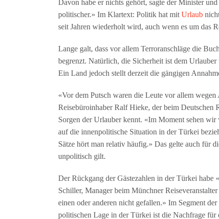
Davon habe er nichts gehört, sagte der Minister und 
politischer.» Im Klartext: Politik hat mit
Urlaub
nicht
seit Jahren wiederholt wird, auch wenn es um das R
Lange galt, dass vor allem Terroranschläge die Buch
begrenzt. Natürlich, die Sicherheit ist dem Urlauber
Ein Land jedoch stellt derzeit die gängigen Annahme
«Vor dem Putsch waren die Leute vor allem wegen A
Reisebüroinhaber Ralf Hieke, der beim Deutschen Re
Sorgen der Urlauber kennt. «Im Moment sehen wir v
auf die innenpolitische Situation in der Türkei bezi
Sätze hört man relativ häufig.» Das gelte auch für di
unpolitisch gilt.
Der Rückgang der Gästezahlen in der Türkei habe «s
Schiller, Manager beim Münchner Reiseveranstalter
einen oder anderen nicht gefallen.» Im Segment der
politischen Lage in der Türkei ist die Nachfrage fü