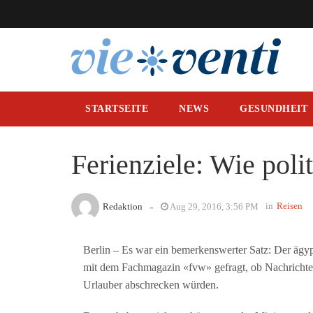
STARTSEITE
NEWS
GESUNDHEIT
Ferienziele: Wie polit
-
in
Reisen
Redaktion
Aug 29, 2016, 3:56 PM
Berlin – Es war ein bemerkenswerter Satz: Der ägy
mit dem Fachmagazin «fvw» gefragt, ob Nachrichten
Urlauber abschrecken würden.