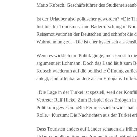
Mario Kubsch, Geschäftsführer des Studienreiseanbi
Ist der Urlauber also politischer geworden? «Die The
Instituts für Tourismus- und Bäderforschung in Norde
Reisemotivationen der Deutschen und schreibt die d
Wahrnehmung zu. «Die ist eher hysterisch als sensib
Wenn es wirklich um Politik ginge, müssten sich die
argumentiert Lohmann. Doch das Land läuft zum Bei
Kubsch wiederum auf die politische Öffnung zurück
anlegt, sind offenbar andere als an Erdogans Türkei.
«Die Lage in der Türkei ist speziell, weil der Konfl
Vertreter Ralf Hieke. Zum Beispiel dass Erdogan in 
Politikum gewesen. «Bei Fernreisezielen wie Thailan
Rolle.» Kurzum: Die Nachrichten aus der Türkei erhi
Dass Touristen anders auf Länder schauen als früher
Urlaub vor allem: Sommer, Sonne, Strand. «Heute wü