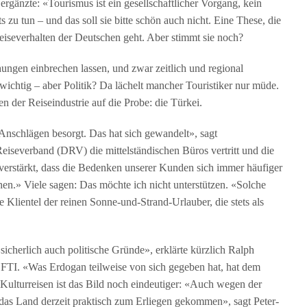
ergänzte: «Tourismus ist ein gesellschaftlicher Vorgang, kein
s zu tun – und das soll sie bitte schön auch nicht. Eine These, die
eiseverhalten der Deutschen geht. Aber stimmt sie noch?
ungen einbrechen lassen, und zwar zeitlich und regional
 wichtig – aber Politik? Da lächelt mancher Touristiker nur müde.
n der Reiseindustrie auf die Probe: die Türkei.
nschlägen besorgt. Das hat sich gewandelt», sagt
iseverband (DRV) die mittelständischen Büros vertritt und die
erstärkt, dass die Bedenken unserer Kunden sich immer häufiger
ehen.» Viele sagen: Das möchte ich nicht unterstützen. «Solche
e Klientel der reinen Sonne-und-Strand-Urlauber, die stets als
icherlich auch politische Gründe», erklärte kürzlich Ralph
 FTI. «Was Erdogan teilweise von sich gegeben hat, hat dem
 Kulturreisen ist das Bild noch eindeutiger: «Auch wegen der
r das Land derzeit praktisch zum Erliegen gekommen», sagt Peter-