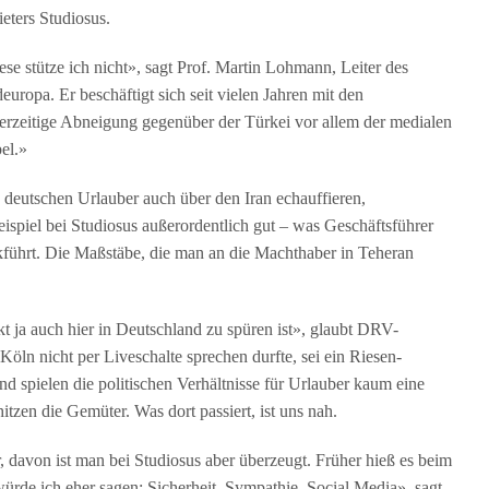
eters Studiosus.
se stütze ich nicht», sagt Prof. Martin Lohmann, Leiter des
uropa. Er beschäftigt sich seit vielen Jahren mit den
erzeitige Abneigung gegenüber der Türkei vor allem der medialen
el.»
 deutschen Urlauber auch über den Iran echauffieren,
spiel bei Studiosus außerordentlich gut – was Geschäftsführer
führt. Die Maßstäbe, die man an die Machthaber in Teheran
ikt ja auch hier in Deutschland zu spüren ist», glaubt DRV-
Köln nicht per Liveschalte sprechen durfte, sei ein Riesen-
d spielen die politischen Verhältnisse für Urlauber kaum eine
tzen die Gemüter. Was dort passiert, ist uns nah.
, davon ist man bei Studiosus aber überzeugt. Früher hieß es beim
rde ich eher sagen: Sicherheit, Sympathie, Social Media», sagt