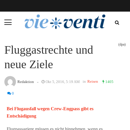
(dpa)
Fluggastrechte und
neue Ziele
-
in
Reisen
Redaktion
Okt 5, 2016, 5:19 AM
1405
0
Bei Flugausfall wegen Crew-Engpass gibt es
Entschädigung
Flugpassagiere müssen es nicht hinnehmen, wenn es