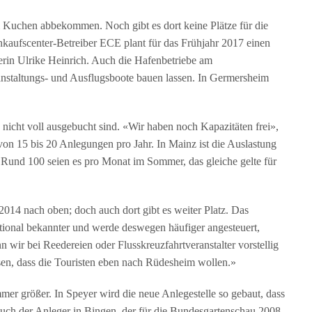
 Kuchen abbekommen. Noch gibt es dort keine Plätze für die
inkaufscenter-Betreiber ECE plant für das Frühjahr 2017 einen
herin Ulrike Heinrich. Auch die Hafenbetriebe am
ranstaltungs- und Ausflugsboote bauen lassen. In Germersheim
nicht voll ausgebucht sind. «Wir haben noch Kapazitäten frei»,
 von 15 bis 20 Anlegungen pro Jahr. In Mainz ist die Auslastung
t. Rund 100 seien es pro Monat im Sommer, das gleiche gelte für
2014 nach oben; doch auch dort gibt es weiter Platz. Das
tional bekannter und werde deswegen häufiger angesteuert,
n wir bei Reedereien oder Flusskreuzfahrtveranstalter vorstellig
en, dass die Touristen eben nach Rüdesheim wollen.»
er größer. In Speyer wird die neue Anlegestelle so gebaut, dass
ch der Anleger in Bingen, der für die Bundesgartenschau 2008