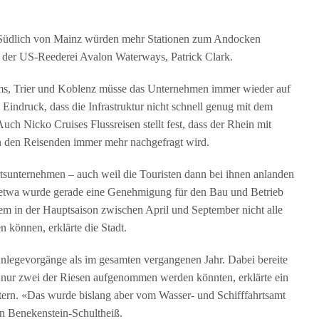
. Südlich von Mainz würden mehr Stationen zum Andocken
er der US-Reederei Avalon Waterways, Patrick Clark.
orms, Trier und Koblenz müsse das Unternehmen immer wieder auf
 Eindruck, dass die Infrastruktur nicht schnell genug mit dem
h Nicko Cruises Flussreisen stellt fest, dass der Rhein mit
n den Reisenden immer mehr nachgefragt wird.
rtsunternehmen – auch weil die Touristen dann bei ihnen anlanden
etwa wurde gerade eine Genehmigung für den Bau und Betrieb
llem in der Hauptsaison zwischen April und September nicht alle
 können, erklärte die Stadt.
Anlegevorgänge als im gesamten vergangenen Jahr. Dabei bereite
 nur zwei der Riesen aufgenommen werden könnten, erklärte ein
tern. «Das wurde bislang aber vom Wasser- und Schifffahrtsamt
n Benekenstein-Schultheiß.