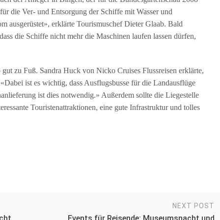
 für die Ver- und Entsorgung der Schiffe mit Wasser und
om ausgerüstet», erklärte Tourismuschef Dieter Glaab. Bald
ss die Schiffe nicht mehr die Maschinen laufen lassen dürfen,
so gut zu Fuß. Sandra Huck von Nicko Cruises Flussreisen erklärte,
«Dabei ist es wichtig, dass Ausflugsbusse für die Landausflüge
nlieferung ist dies notwendig.» Außerdem sollte die Liegestelle
ressante Touristenattraktionen, eine gute Infrastruktur und tolles
NEXT POST
cht
Events für Reisende: Museumsnacht und