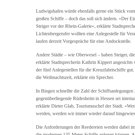
Ludwigshafen würde ebenfalls gerne ein Stück vom
großen Schiffe – doch das soll sich ändern. «Der E
Steiger vor der Rhein-Galerie», erklärte Stadtsprec
Lichtenbergerufer wollten eine Anlegestelle für Ve
laufen derzeit Vorgespräche für eine Andockstelle.
Andere Städte – wie Oberwesel – haben Steiger, die 
erklärte Stadtsprecherin Kathrin Kippert angesichts
der fünf Anlegestellen für die Kreuzfahrtschiffe gu
die Weihnachtszeit, erklärte ein Sprecher.
In Bingen schnellte die Zahl der Schiffsanlegungen 
gegenüberliegende Rüdesheim in Hessen sei interna
erklärte Dieter Glab, Tourismuschef der Stadt. «Wen
werden, werden wir immer wieder darauf hingewies
Die Anforderungen der Reedereien werden dabei imm
die modernen 135-Meter-Schiffe anlegen können. Au