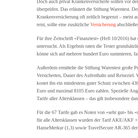
Doch auch privat Krankenversicherte sollten vor dem
überprüfen. Das erläutert die Stiftung Warentest. De
Krankenversicherung oft zeitlich begrenzt – meist a
reist, sollte eine zusätzliche
Versicherung
abschließe
Für ihre Zeitschrift «Finanztest» (Heft 10/2016) ha
untersucht. Als Ergebnis raten die Tester grundsätz
könne sich auf mehrere hundert Euro summieren, fal
Außerdem ermittelte die Stiftung Warentest große Pre
Versicherten, Dauer des Aufenthalts und Reiseziel. W
kostet ihn ein mindestens guter Schutz zwischen 43
Euro und maximal 8105 Euro zahlen. Spezielle Angeb
Tarife aller Altersklassen – das gilt insbesondere d
Für die 67 Tarife gab es Noten von «sehr gut» bis «
für alle Altersklassen wurden der Tarif AKE/AKF 
HanseMerkur (1,3) sowie TravelSecure AR-365 der