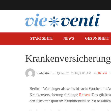
STARTSEITE
NEWS
GESUNDHEIT
Krankenversicherung 
-
in
Reisen
Redaktion
Sep 21, 2016, 9:01 AM
Berlin – Wer länger als sechs bis acht Wochen im Aus
Krankenversicherung für lange
Reisen
. Das gilt be
den Rücktransport im Krankheitsfall selbst bezahle