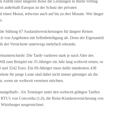
 Antritt einer längeren Reise die Leistungen in ihrem Vertrag
nn außerhalb Europas ist der Schutz der privaten
uf einen Monat, teilweise auch auf bis zu drei Monate. Wer länger
n.
t die Stiftung 67 Auslandsversicherungen für längere Reisen
lich von Angeboten mit Selbstbeteiligung ab. Denn der Eigenanteil
ls der Versicherte unterwegs mehrfach erkrankt.
isunterschiede: Die Tarife variieren stark je nach Alter des
ill zum Beispiel ein 35-Jähriger ein Jahr lang weltweit reisen, so
8 und 3242 Euro. Ein 69-Jähriger muss dafür mindestens 438
ote für junge Leute sind dabei nicht immer günstiger als die
ann, wenn sie weltweit verreisen möchten.
mangelhaft». Als Testsieger unter den weltweit gültigen Tarifen
+ RTU1 von Concordia (1,0), die Reise-Krankenversicherung von
 Würzburger ausgezeichnet.