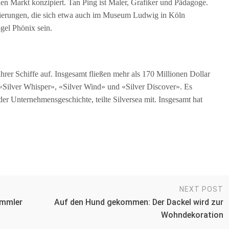
chen Markt konzipiert. Tan Ping ist Maler, Grafiker und Pädagoge.
dierungen, die sich etwa auch im Museum Ludwig in Köln
gel Phönix sein.
hrer Schiffe auf. Insgesamt fließen mehr als 170 Millionen Dollar
 «Silver Whisper», «Silver Wind» und «Silver Discover». Es
er Unternehmensgeschichte, teilte Silversea mit. Insgesamt hat
NEXT POST
ammler
Auf den Hund gekommen: Der Dackel wird zur
Wohndekoration