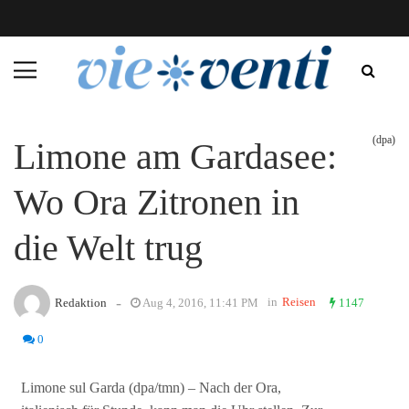
(dpa)
Limone am Gardasee:
Wo Ora Zitronen in
die Welt trug
-
in
Reisen
Redaktion
Aug 4, 2016, 11:41 PM
1147
0
Limone sul Garda (dpa/tmn) – Nach der Ora,