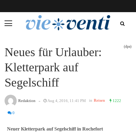
(dpa)
Neues für Urlauber:
Kletterpark auf
Segelschiff
-
in
Reisen
Redaktion
Aug 4, 2016, 11:41 PM
1222
0
Neuer Kletterpark auf Segelschiff in Rochefort