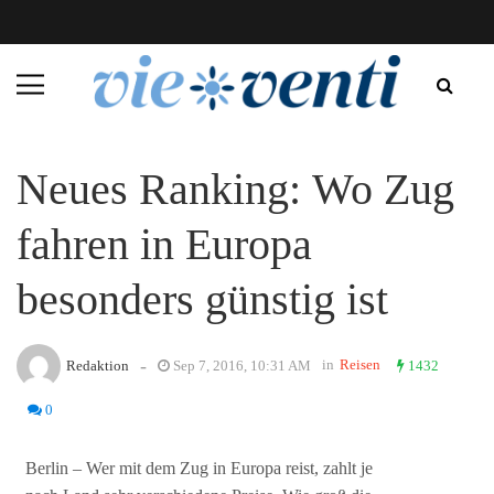
Neues Ranking: Wo Zug
fahren in Europa
besonders günstig ist
-
in
Reisen
Redaktion
Sep 7, 2016, 10:31 AM
1432
0
Berlin – Wer mit dem Zug in Europa reist, zahlt je