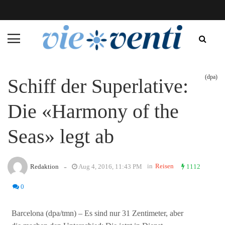
(dpa)
Schiff der Superlative:
Die «Harmony of the
Seas» legt ab
-
in
Reisen
Redaktion
Aug 4, 2016, 11:43 PM
1112
0
Barcelona (dpa/tmn) – Es sind nur 31 Zentimeter, aber