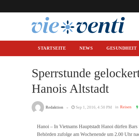
STARTSEITE
NEWS
GESUNDHEIT
Sperrstunde gelocker
Hanois Altstadt
-
in
Reisen
Redaktion
Sep 1, 2016, 4:50 PM
Hanoi – In Vietnams Hauptstadt Hanoi dürfen Bars u
Behörden zufolge am Wochenende um 2.00 Uhr nacht