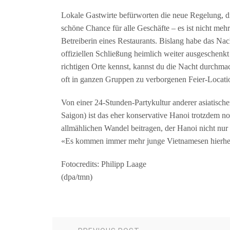
Lokale Gastwirte befürworten die neue Regelung, die 
schöne Chance für alle Geschäfte – es ist nicht meh
Betreiberin eines Restaurants. Bislang habe das Na
offiziellen Schließung heimlich weiter ausgeschenkt
richtigen Orte kennst, kannst du die Nacht durchmac
oft in ganzen Gruppen zu verborgenen Feier-Locatio
Von einer 24-Stunden-Partykultur anderer asiatisc
Saigon) ist das eher konservative Hanoi trotzdem n
allmählichen Wandel beitragen, der Hanoi nicht nur 
«Es kommen immer mehr junge Vietnamesen hierher
Fotocredits: Philipp Laage
(dpa/tmn)