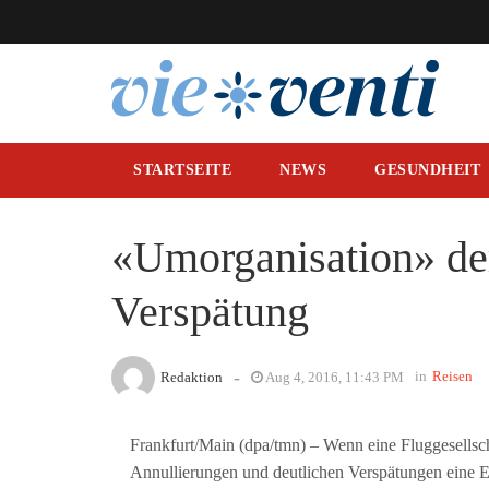
STARTSEITE
NEWS
GESUNDHEIT
«Umorganisation» der
Verspätung
-
in
Reisen
Redaktion
Aug 4, 2016, 11:43 PM
Frankfurt/Main (dpa/tmn) – Wenn eine Fluggesellsch
Annullierungen und deutlichen Verspätungen eine E