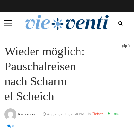
(dpa)
Wieder möglich:
Pauschalreisen
nach Scharm
el Scheich
-
in
Reisen
Redaktion
Aug 26, 2016, 2:50 PM
1306
0