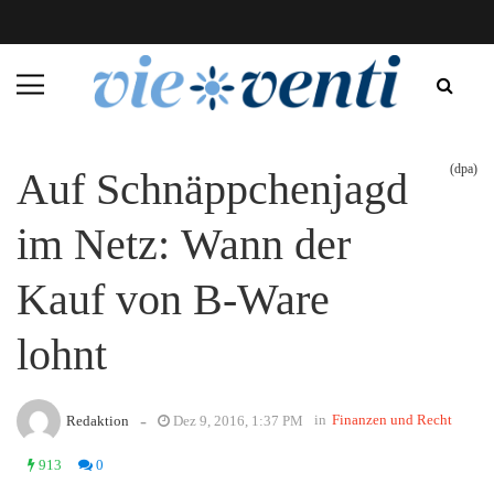
(dpa)
Auf Schnäppchenjagd
im Netz: Wann der
Kauf von B-Ware
lohnt
-
in
Finanzen und Recht
Redaktion
Dez 9, 2016, 1:37 PM
913
0