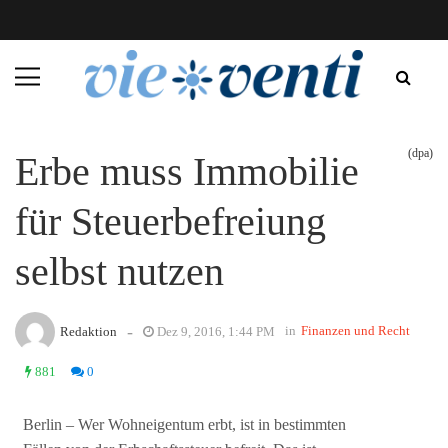
(dpa)
Erbe muss Immobilie
für Steuerbefreiung
selbst nutzen
-
in
Finanzen und Recht
Redaktion
Dez 9, 2016, 1:44 PM
881
0
Berlin – Wer Wohneigentum erbt, ist in bestimmten