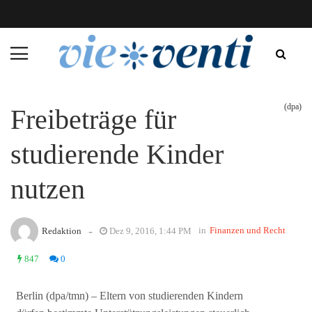
(dpa)
Freibeträge für
studierende Kinder
nutzen
-
in
Finanzen und Recht
Redaktion
Dez 9, 2016, 1:44 PM
847
0
Berlin (dpa/tmn) – Eltern von studierenden Kindern